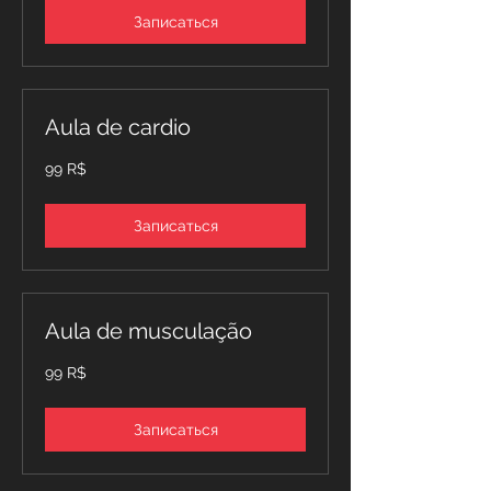
Записаться
Aula de cardio
99
99 R$
бразильских
реалов
Записаться
Aula de musculação
99
99 R$
бразильских
реалов
Записаться