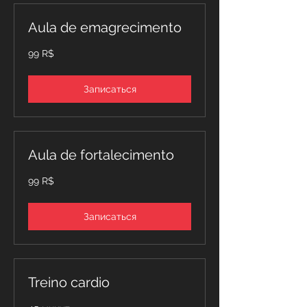
Aula de emagrecimento
99
99 R$
бразильских
реалов
Записаться
Aula de fortalecimento
99
99 R$
бразильских
реалов
Записаться
Treino cardio