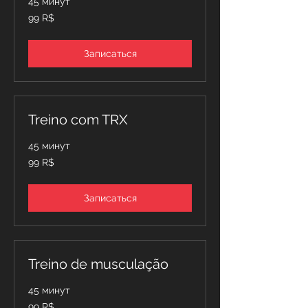
45 минут
99
99 R$
бразильских
реалов
Записаться
Treino com TRX
45 минут
99
99 R$
бразильских
реалов
Записаться
Treino de musculação
45 минут
99
99 R$