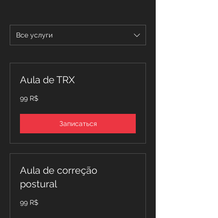
Все услуги
Aula de TRX
99
99 R$
бразильских
реалов
Записаться
Aula de correção
postural
99
99 R$
бразильских
реалов