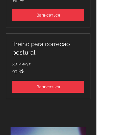
бразильских
реалов
Записаться
Treino para correção
postural
30 минут
99
99 R$
бразильских
реалов
Записаться