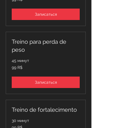
бразильских
реалов
Записаться
Treino para perda de
peso
45 минут
99
99 R$
бразильских
реалов
Записаться
Treino de fortalecimento
30 минут
99
99 R$